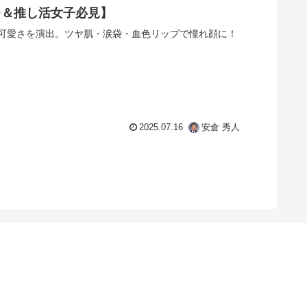
レ＆推し活女子必見】
可愛さを演出。ツヤ肌・涙袋・血色リップで憧れ顔に！
2025.07.16
安倉 秀人