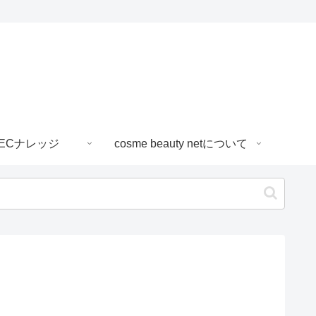
ECナレッジ
cosme beauty netについて