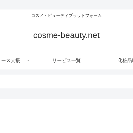
コスメ・ビューティプラットフォーム
cosme-beauty.net
ロース支援
サービス一覧
化粧品