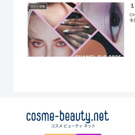
１
コスメ全般
C
冬