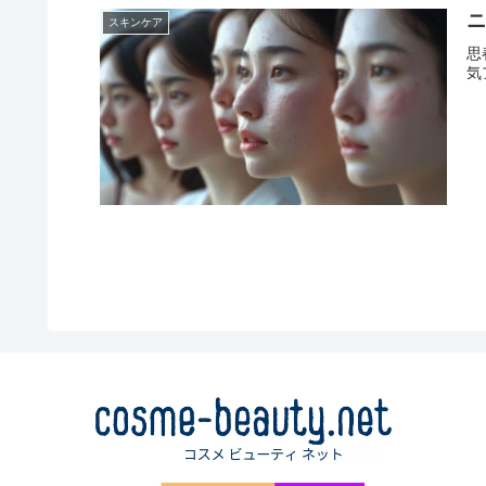
スキンケア
思
気