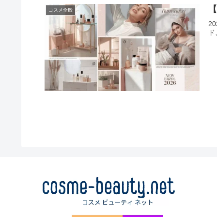
【
コスメ全般
2
ド