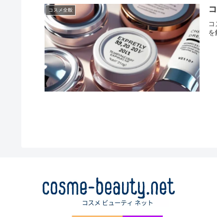
コスメ全般
コ
を