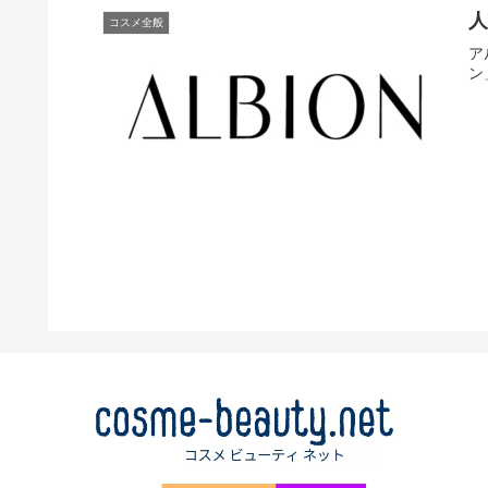
コスメ全般
ア
ン