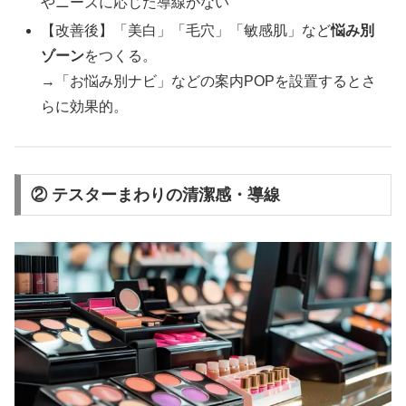
やニーズに応じた導線がない
【改善後】「美白」「毛穴」「敏感肌」など
悩み別
ゾーン
をつくる。
→「お悩み別ナビ」などの案内POPを設置するとさ
らに効果的。
②
テスターまわりの清潔感・導線