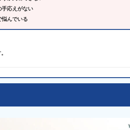
の手応えがない
で悩んでいる
。
す。