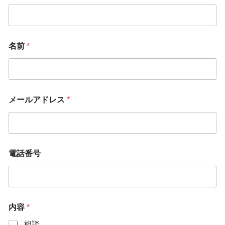
番
号
御
社
名
名前
*
名
前
メールアドレス
*
電話番号
内容
*
相談