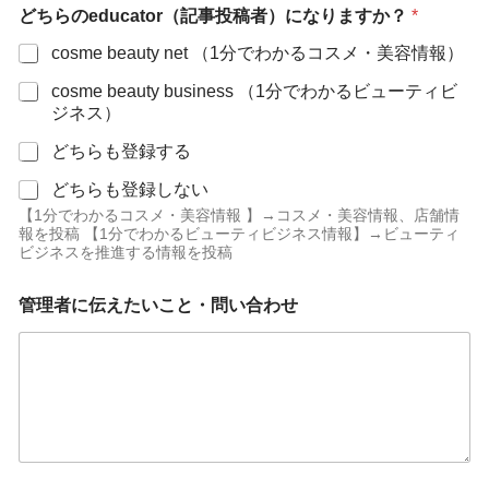
を
どちらのeducator（記事投稿者）になりますか？
*
含
ん
cosme beauty net （1分でわかるコスメ・美容情報）
で
cosme beauty business （1分でわかるビューティビ
8
文
ジネス）
字
どちらも登録する
以
上
どちらも登録しない
）
【1分でわかるコスメ・美容情報 】→コスメ・美容情報、店舗情
ア
報を投稿 【1分でわかるビューティビジネス情報】→ビューティ
ン
ビジネスを推進する情報を投稿
バ
サ
ダ
管理者に伝えたいこと・問い合わせ
ー
規
約
を
確
認
し
ま
し