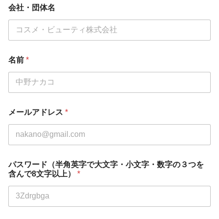
パ
会社・団体名
ス
ワ
ー
ド
（
半
名前
*
角
英
字
で
大
文
メールアドレス
*
字
・
小
文
字
パスワード（半角英字で大文字・小文字・数字の３つを
・
含んで8文字以上）
*
数
字
の
３
つ