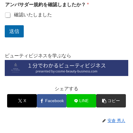
アンバサダー規約を確認しましたか？
*
た
か
確認いたしました
？
メ
ー
送信
ル
ア
ド
レ
ス
ビューティビジネスを学ぶなら
シェアする
X
Facebook
LINE
コピー
安倉 秀人