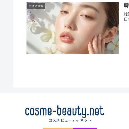
韓
コスメ全般
韓
日