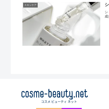
シ
スキンケア
シ
成