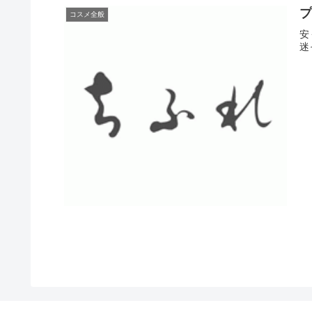
プ
コスメ全般
安
迷